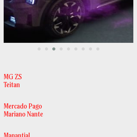
MG ZS
Teitan
Mercado Pago
Mariano Nante
Manantial