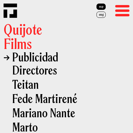
esp
eng
Quijote
Films
→ Publicidad
Cine
Directores
Publicidad
Teitan
Quiénes Somos
Fede Martirené
Equipo
Mariano Nante
Prensa
Marto
Cash Rebate