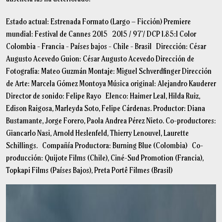
Estado actual: Estrenada Formato (Largo – Ficción) Premiere
mundial: Festival de Cannes 2015 2015 / 97’/ DCP 1.85:1 Color
Colombia - Francia - Países bajos - Chile - Brasil Dirección: César
Augusto Acevedo Guion: César Augusto Acevedo Dirección de
Fotografía: Mateo Guzmán Montaje: Miguel Schverdfinger Dirección
de Arte: Marcela Gómez Montoya Música original: Alejandro Kauderer
Director de sonido: Felipe Rayo Elenco: Haimer Leal, Hilda Ruiz,
Edison Raigosa, Marleyda Soto, Felipe Cárdenas. Productor: Diana
Bustamante, Jorge Forero, Paola Andrea Pérez Nieto. Co-productores:
Giancarlo Nasi, Arnold Heslenfeld, Thierry Lenouvel, Laurette
Schillings. Compañía Productora: Burning Blue (Colombia) Co-
producción: Quijote Films (Chile), Ciné-Sud Promotion (Francia),
Topkapi Films (Países Bajos), Preta Portê Filmes (Brasil)