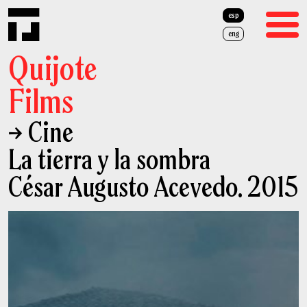
esp
eng
Quijote
Films
→ Cine
Cine
La tierra y la sombra
Publicidad
César Augusto Acevedo. 2015
Quiénes Somos
Equipo
Prensa
Cash Rebate