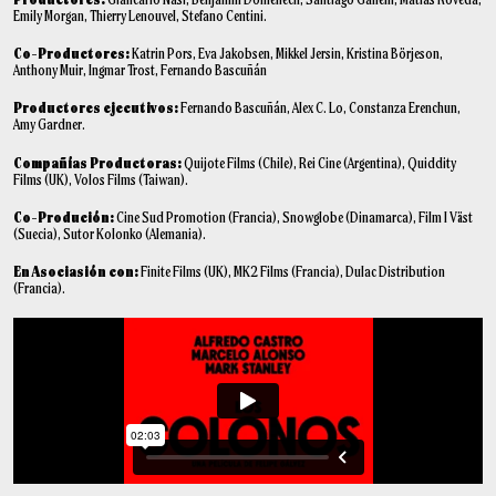
Emily Morgan, Thierry Lenouvel, Stefano Centini.
Co-Productores:
Katrin Pors, Eva Jakobsen, Mikkel Jersin, Kristina Börjeson,
Anthony Muir, Ingmar Trost, Fernando Bascuñán
Productores ejecutivos:
Fernando Bascuñán, Alex C. Lo, Constanza Erenchun,
Amy Gardner.
Compañías Productoras:
Quijote Films (Chile), Rei Cine (Argentina), Quiddity
Films (UK), Volos Films (Taiwan).
Co-Produción:
Cine Sud Promotion (Francia), Snowglobe (Dinamarca), Film I Väst
(Suecia), Sutor Kolonko (Alemania).
En Asociasión con:
Finite Films (UK), MK2 Films (Francia), Dulac Distribution
(Francia).