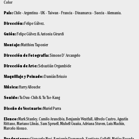
Color
País:
Chile - Argentina - UK - Taiwan - Francia - Dinamarca - Suecia - Alemania.
Dirección:
Felipe Gálvez.
Guión:
Felipe Gálvez & Antonia Girardi
Montaje:
Matthieu Taponier
Dirección de Fotografía:
Simone D’ Arcangelo
Dirección de Arte:
Sebastián Orgambide
Maquillaje y Peinado:
Damián Brissio
Música:
Harry Allouche
Sonido:
Tu Duu-Chih & Tu Tse-Kang
Diseño de Vestuario:
Muriel Parra
Elenco:
Mark Stanley, Camilo Arancibia, Benjamín Westfall, Alfredo Castro, Agustín
Rittano, Mariano Llinás, Sam Spruell, Mishell Guaña, Adriana Stuven, Luis Machín,
Marcelo Alonso.
Productores:
Giancarlo Nasi, Benjamín Domenech, Santiago Gallelli, Matías Roveda,