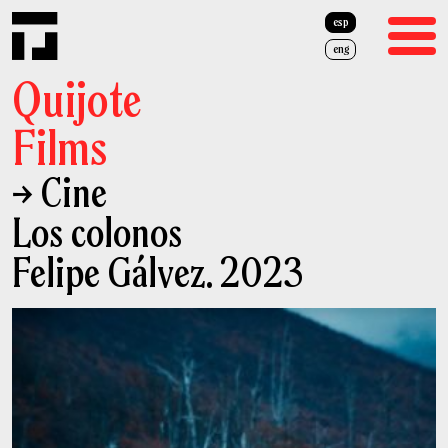
esp
eng
Quijote
Films
→ Cine
Cine
Los colonos
Publicidad
Felipe Gálvez. 2023
Quiénes Somos
Equipo
Prensa
Cash Rebate